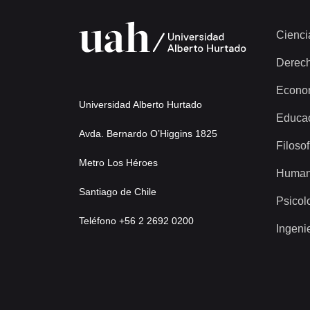
Documento
93-6181 - Remite copia carta
Cienci
288 más...
Derec
Econo
Universidad Alberto Hurtado
Educa
Avda. Bernardo O’Higgins 1825
Filosof
Metro Los Héroes
Human
Santiago de Chile
Psicol
Teléfono +56 2 2692 0200
Ingeni