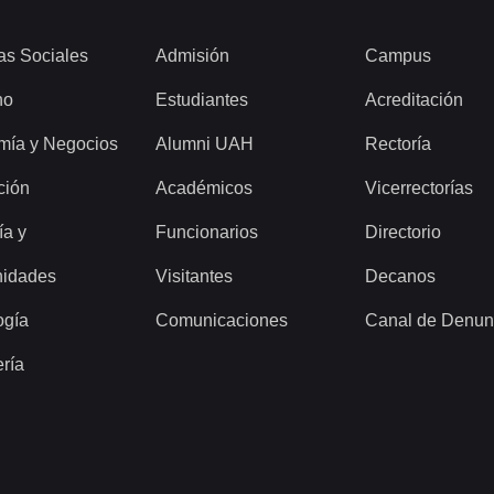
as Sociales
Admisión
Campus
ho
Estudiantes
Acreditación
mía y Negocios
Alumni UAH
Rectoría
ción
Académicos
Vicerrectorías
ía y
Funcionarios
Directorio
idades
Visitantes
Decanos
ogía
Comunicaciones
Canal de Denun
ería