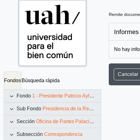
Remite docume
Informes
No hay info
Cancelar
Fondos
Búsqueda rápida
Fondo
1 - Presidente Patricio Aylwin Azócar (1990-1994)
Sub Fondo
Presidencia de la República (11 marzo 1990 – 11 marzo 1994)
Sección
Oficina de Partes Palacio de La Moneda
Subsección
Correspondencia