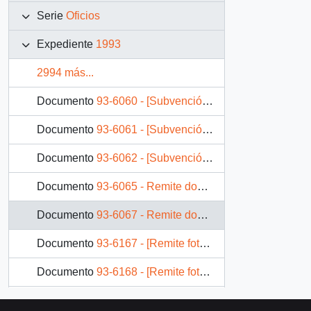
Serie
Oficios
Expediente
1993
2994 más...
Documento
93-6060 - [Subvención Club Deportivo Estrella Azul Retiro]
Documento
93-6061 - [Subvención Asociación de Fútbol Retiro]
Documento
93-6062 - [Subvención Iglesia Anglicana de Chile]
Documento
93-6065 - Remite documento
Documento
93-6067 - Remite documento
Documento
93-6167 - [Remite fotocopia carta]
Documento
93-6168 - [Remite fotocopia carta]
Documento
93-6169 - Plan de Desarrollo Comunal de Viña del Mar