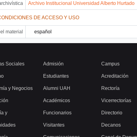
archivística
Archivo Institucional Universidad Alberto Hurtado
CONDICIONES DE ACCESO Y USO
el material
español
as Sociales
Admisión
Campus
ho
Estudiantes
Acreditación
mía y Negocios
Alumni UAH
Rectoría
ción
Académicos
Vicerrectorías
ía y
Funcionarios
Directorio
idades
Visitantes
Decanos