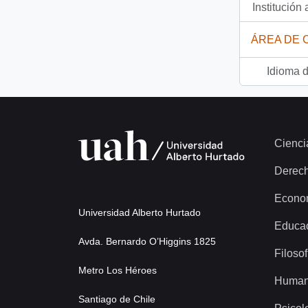
Institución 
ÁREA DE 
Idioma d
Cienci
Derec
Econo
Universidad Alberto Hurtado
Educa
Avda. Bernardo O’Higgins 1825
Filosof
Metro Los Héroes
Human
Santiago de Chile