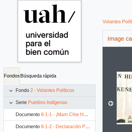
Volantes Polít
Image ca
Changin
Fondos
Búsqueda rápida
Fondo
2 - Volantes Políticos
Serie
Pueblos Indígenas
Documento
8-1-1 - ¡Marri Chie Hueu! ¡Diez veces venceremos!
Documento
8-1-2 - Declaración Pública. ¡La tierra para el Mapuche...nada para el winka explotador! ¡Marichiweu!