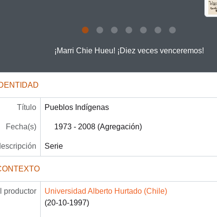
 this description title link will open the description view page for
¡Marri Chie Hueu! ¡Diez veces venceremos!
IDENTIDAD
Título
Pueblos Indígenas
Fecha(s)
1973 - 2008 (Agregación)
descripción
Serie
CONTEXTO
 productor
Universidad Alberto Hurtado (Chile)
(20-10-1997)