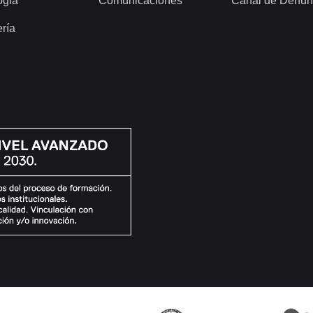
ogía
Comunicaciones
Canal de Denun
ería