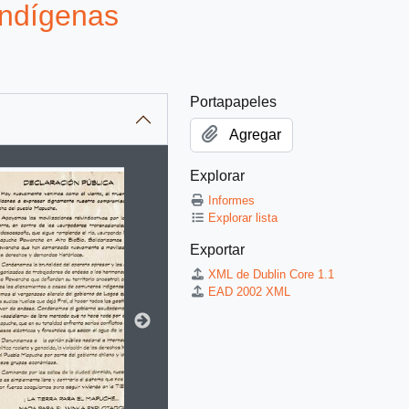
Indígenas
Portapapeles
Agregar
Explorar
itle displayed in the following carousel. Clicking any image in t
Informes
Explorar lista
Exportar
XML de Dublin Core 1.1
EAD 2002 XML