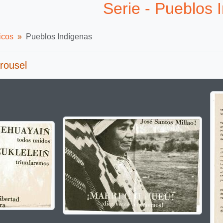
Serie - Pueblos 
icos
Pueblos Indígenas
rousel
g the current slide of this carousel will change the description t