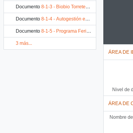
Documento
8-1-3 - Biobio Torretente de vida que se nos muere Chileno ¡Despierta!
Documento
8-1-4 - Autogestión es autodeterminación. Feria de Arte y Cultura Indígena
Clicking
Documento
8-1-5 - Programa Feria de Arte y Cultura Indígena
3 más...
ÁREA DE 
Nivel de 
ÁREA DE 
Nombre del