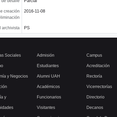
 de detalle
Parcial
e creación
2016-11-08
eliminación
 archivista
PS
as Sociales
Admisión
Campus
ho
Estudiantes
Acreditación
mía y Negocios
Alumni UAH
Rectoría
ción
Académicos
Vicerrectorías
ía y
Funcionarios
Directorio
idades
Visitantes
Decanos