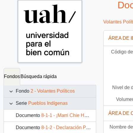
Doc
Volantes Polít
ÁREA DE 
Código de 
Fondos
Búsqueda rápida
Nivel de 
Fondo
2 - Volantes Políticos
Volumen
Serie
Pueblos Indígenas
ÁREA DE 
Documento
8-1-1 - ¡Marri Chie Hueu! ¡Diez veces venceremos!
Nombre del
Documento
8-1-2 - Declaración Pública. ¡La tierra para el Mapuche...nada para el winka explotador! ¡Marichiweu!