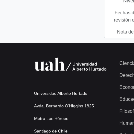
Nivel
Fechas d
revisión 
Nota del
Cienci
Derec
Econo
Universidad Alberto Hurtado
Educa
Avda. Bernardo O’Higgins 1825
Filosof
Metro Los Héroes
Human
Santiago de Chile