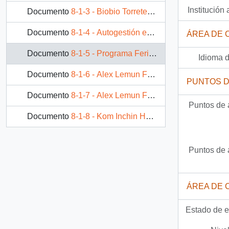
Institución 
Documento
8-1-3 - Biobio Torretente de vida que se nos muere Chileno ¡Despierta!
Documento
8-1-4 - Autogestión es autodeterminación. Feria de Arte y Cultura Indígena
ÁREA DE 
Documento
8-1-5 - Programa Feria de Arte y Cultura Indígena
Idioma d
Documento
8-1-6 - Alex Lemun Feyentumeu Amuleaiñ Taiñweichan
PUNTOS 
Documento
8-1-7 - Alex Lemun Feyentumeu Amuleaiñ Taiñweichan. Continuando nuestra lucha
Puntos de 
Documento
8-1-8 - Kom Inchin Huehuayain Todos Unidos Kuñeuklelein. Libertad para José Santos Millao
Puntos de 
ÁREA DE 
Estado de e