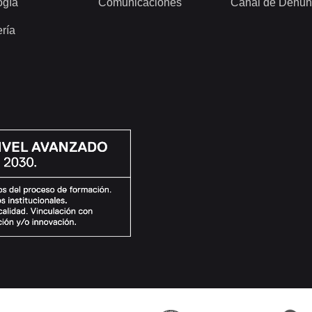
ogía
Comunicaciones
Canal de Denun
ería