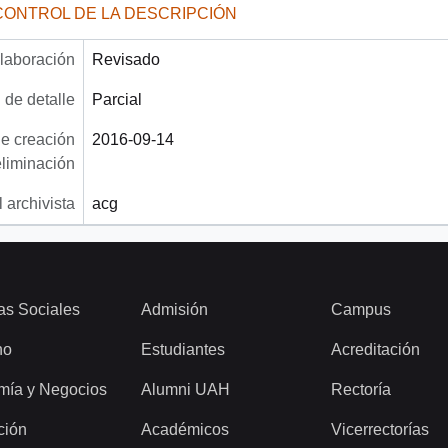
CONTROL DE LA DESCRIPCIÓN
laboración
Revisado
 de detalle
Parcial
e creación
2016-09-14
eliminación
 archivista
acg
as Sociales
Admisión
Campus
ho
Estudiantes
Acreditación
mía y Negocios
Alumni UAH
Rectoría
ción
Académicos
Vicerrectorías