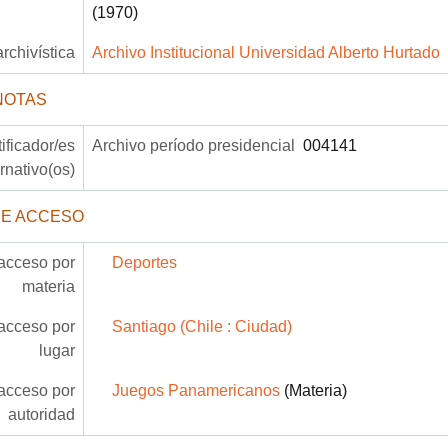
(1970)
archivística
Archivo Institucional Universidad Alberto Hurtado
NOTAS
tificador/es
Archivo período presidencial
004141
ernativo(os)
DE ACCESO
acceso por
Deportes
materia
acceso por
Santiago (Chile : Ciudad)
lugar
acceso por
Juegos Panamericanos
(Materia)
autoridad