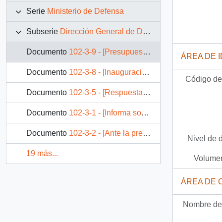
Serie
Ministerio de Defensa
Subserie
Dirección General de Deportes y Recreación (DIGEDER)
Documento
102-3-9 - [Presupuesto segundos juegos panamericanos de invierno: Chile 93]
ÁREA DE 
Documento
102-3-8 - [Inauguración Segundos Juegos Panamericanos de Invierno]
Código de 
Documento
102-3-5 - [Respuesta Informe Contraloría General de la República]
Documento
102-3-1 - [Informa sobre visita al Consejo Provincial de Deportes de Maipo (Coordyr Sur)]
Documento
102-3-2 - [Ante la presentación hecha hoy en la Cámara de Diputados por los Parlamentarios: Sres. Andrés Chadwick y Juan Antonio Colma, la Dirección General de Deportes y Recreación]
Nivel de 
19 más...
Volumen
ÁREA DE 
Nombre del