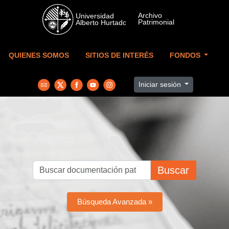
Skip to main content
QUIENES SOMOS
SITIOS DE INTERÉS
FONDOS
Iniciar sesión
Buscar
Búsqueda Avanzada »