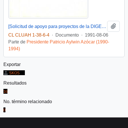
Añadi
[Solicitud de apoyo para proyectos de la DIGEDER]
CL CLUAH 1-38-6-4
·
Documento
·
1991-08-06
Parte de
Presidente Patricio Aylwin Azócar (1990-
1994)
Exportar
SKOS
Resultados
16
No. término relacionado
0