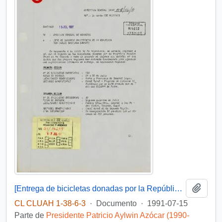
Añadi
[Entrega de bicicletas donadas por la República Popular China]
CL CLUAH 1-38-6-3
·
Documento
·
1991-07-15
Parte de
Presidente Patricio Aylwin Azócar (1990-