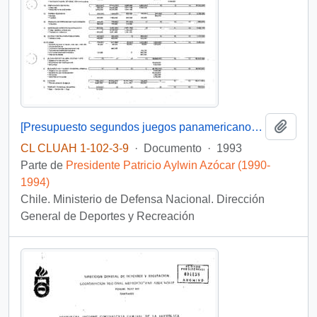
Añadi
[Presupuesto segundos juegos panamericanos de invierno: Chile 93]
CL CLUAH 1-102-3-9
·
Documento
·
1993
Parte de
Presidente Patricio Aylwin Azócar (1990-
1994)
Chile. Ministerio de Defensa Nacional. Dirección
General de Deportes y Recreación