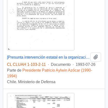
Añadi
[Presunta intervención estatal en la organización de los Juegos y un insuficiente aporte de DIGEDER]
CL CLUAH 1-103-2-11
·
Documento
·
1993-07-26
Parte de
Presidente Patricio Aylwin Azócar (1990-
1994)
Chile. Ministerio de Defensa