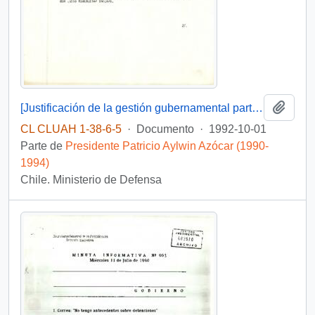
Añadi
[Justificación de la gestión gubernamental participante en los Juegos Olímpicos de Barcelona]
CL CLUAH 1-38-6-5
·
Documento
·
1992-10-01
Parte de
Presidente Patricio Aylwin Azócar (1990-
1994)
Chile. Ministerio de Defensa