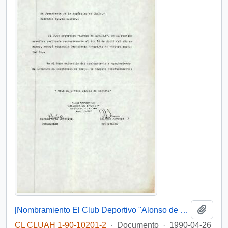
Añadi
[Nombramiento El Club Deportivo "Alonso de ERCILLA"]
CL CLUAH 1-90-10201-2
·
Documento
·
1990-04-26