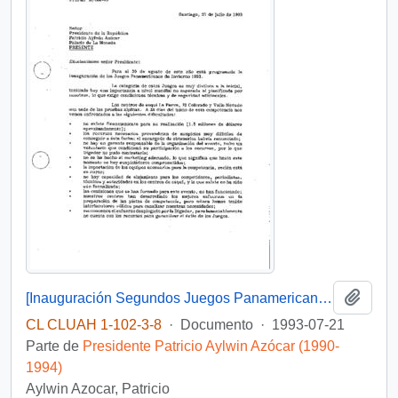
Añadi
[Inauguración Segundos Juegos Panamericanos de Invierno]
CL CLUAH 1-102-3-8
·
Documento
·
1993-07-21
Parte de
Presidente Patricio Aylwin Azócar (1990-
1994)
Aylwin Azocar, Patricio