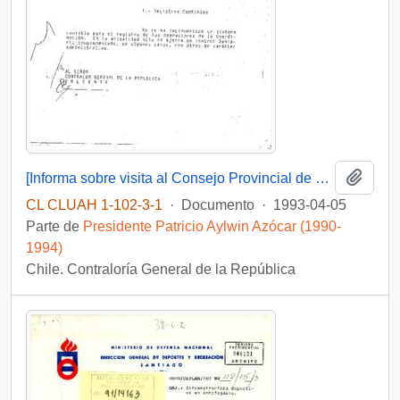
Añadi
[Informa sobre visita al Consejo Provincial de Deportes de Maipo (Coordyr Sur)]
CL CLUAH 1-102-3-1
·
Documento
·
1993-04-05
Parte de
Presidente Patricio Aylwin Azócar (1990-
1994)
Chile. Contraloría General de la República