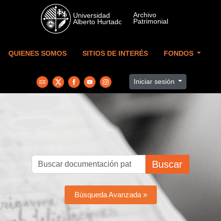
Skip to main content
QUIENES SOMOS
SITIOS DE INTERÉS
FONDOS
Iniciar sesión
Buscar
Búsqueda Avanzada »