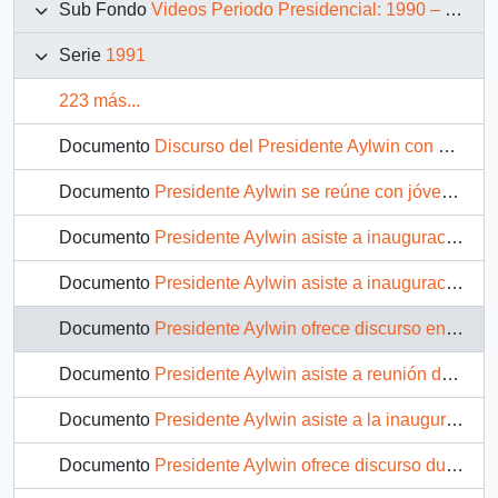
Sub Fondo
Videos Periodo Presidencial: 1990 – 1994
Serie
1991
223 más...
Documento
Discurso del Presidente Aylwin con motivo de la firma del Convenio de Comercio entre Chile y Alemania Federal : video
Documento
Presidente Aylwin se reúne con jóvenes en la Moneda
Documento
Presidente Aylwin asiste a inauguración Central Hidroeléctrica El Alfalfal : video
Documento
Presidente Aylwin asiste a inauguración de la ampliación Hospital Dr. Gustavo Fricke de Viña del Mar : video
Documento
Presidente Aylwin ofrece discurso en Seminario de la CUT : video
Documento
Presidente Aylwin asiste a reunión de la Sociedad de Fomento Fabril (SOFOFA) : video
Documento
Presidente Aylwin asiste a la inauguración del 4° Congreso Nacional Demócrata Cristiano : video
Documento
Presidente Aylwin ofrece discurso durante reunión de la Sociedad de Fomento Fabril (SOFOFA) : video