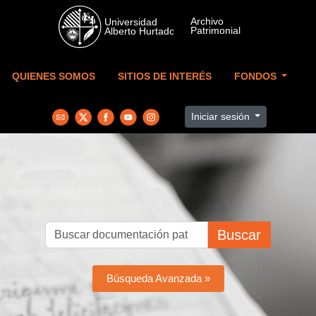
Skip to main content
QUIENES SOMOS
SITIOS DE INTERÉS
FONDOS
Iniciar sesión
Buscar
Búsqueda Avanzada »