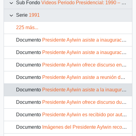
Sub Fondo
Videos Periodo Presidencial: 1990 – 1994
Serie
1991
225 más...
Documento
Presidente Aylwin asiste a inauguración Central Hidroeléctrica El Alfalfal : video
Documento
Presidente Aylwin asiste a inauguración de la ampliación Hospital Dr. Gustavo Fricke de Viña del Mar : video
Documento
Presidente Aylwin ofrece discurso en Seminario de la CUT : video
Documento
Presidente Aylwin asiste a reunión de la Sociedad de Fomento Fabril (SOFOFA) : video
Documento
Presidente Aylwin asiste a la inauguración del 4° Congreso Nacional Demócrata Cristiano : video
Documento
Presidente Aylwin ofrece discurso durante reunión de la Sociedad de Fomento Fabril (SOFOFA) : video
Documento
Presidente Aylwin es recibido por autoridades de la VII Región : video
Documento
Imágenes del Presidente Aylwin recorriendo las calles de Linares : video