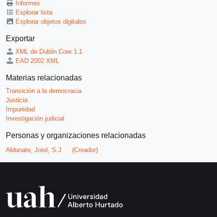
Informes
Explorar lista
Explorar objetos digitales
Exportar
XML de Dublin Core 1.1
EAD 2002 XML
Materias relacionadas
Transición a la democracia
Justicia
Impunidad
Investigación judicial
Personas y organizaciones relacionadas
Aldunate, José, S.J
(Creador)