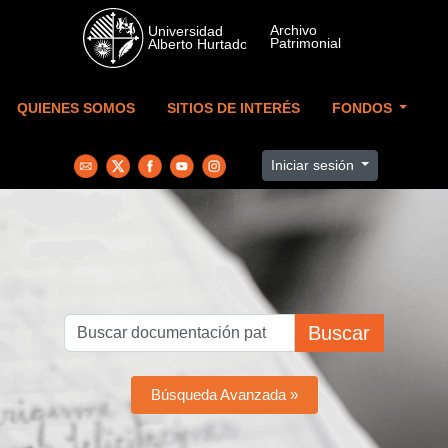
Skip to main content
QUIENES SOMOS
SITIOS DE INTERÉS
FONDOS
Iniciar sesión
Buscar
Búsqueda Avanzada »