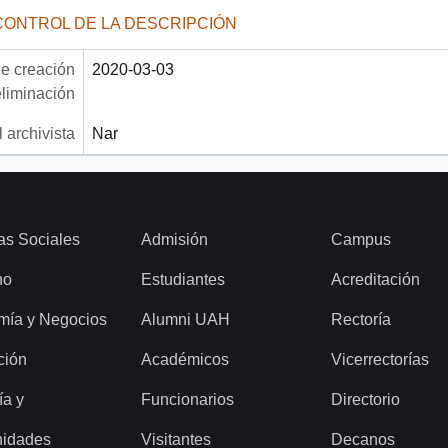
CONTROL DE LA DESCRIPCIÓN
e creación
2020-03-03
eliminación
 archivista
Nar
as Sociales
Admisión
Campus
ho
Estudiantes
Acreditación
mía y Negocios
Alumni UAH
Rectoría
ción
Académicos
Vicerrectorías
ía y
Funcionarios
Directorio
idades
Visitantes
Decanos