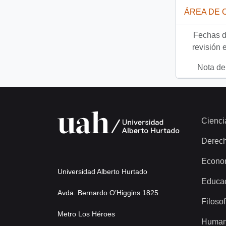
ÁREA DE 
Fechas d
revisión 
Nota del
Cienci
Derec
Econo
Universidad Alberto Hurtado
Educa
Avda. Bernardo O’Higgins 1825
Filosof
Metro Los Héroes
Human