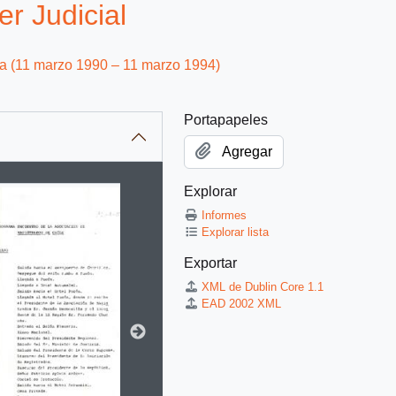
r Judicial
ca (11 marzo 1990 – 11 marzo 1994)
Portapapeles
Agregar
Explorar
itle displayed in the following carousel. Clicking any image in t
Informes
Explorar lista
Exportar
XML de Dublin Core 1.1
EAD 2002 XML