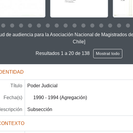
 this description title link will open the description view page for
itud de audiencia para la Asociación Nacional de Magistrados de
Chile]
Resultados 1 a 20 de 138
Mostrat todo
IDENTIDAD
Título
Poder Judicial
Fecha(s)
1990 - 1994 (Agregación)
descripción
Subsección
CONTEXTO