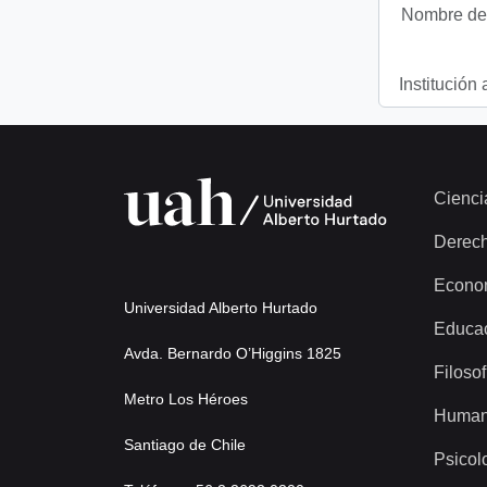
Nombre del
Institución 
Cienci
Derec
Econo
Universidad Alberto Hurtado
Educa
Avda. Bernardo O’Higgins 1825
Filosof
Metro Los Héroes
Human
Santiago de Chile
Psicol