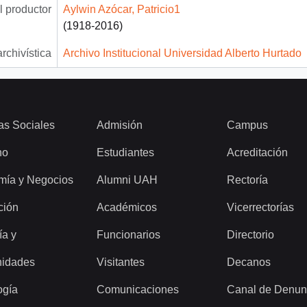
 productor
Aylwin Azócar, Patricio1
(1918-2016)
archivística
Archivo Institucional Universidad Alberto Hurtado
as Sociales
Admisión
Campus
ho
Estudiantes
Acreditación
mía y Negocios
Alumni UAH
Rectoría
ción
Académicos
Vicerrectorías
ía y
Funcionarios
Directorio
idades
Visitantes
Decanos
ogía
Comunicaciones
Canal de Denun