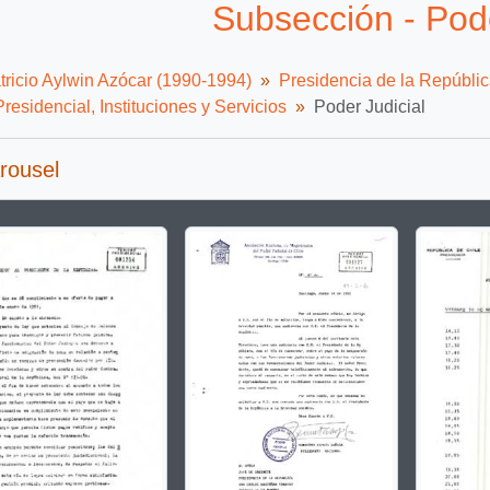
Subsección - Pode
tricio Aylwin Azócar (1990-1994)
Presidencia de la Repúbli
residencial, Instituciones y Servicios
Poder Judicial
rousel
g the current slide of this carousel will change the description t