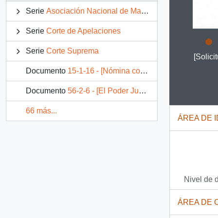
Serie
Asociación Nacional de Magistrados del Poder Judicial
Serie
Corte de Apelaciones
Serie
Corte Suprema
Clicking
[Solic
Documento
15-1-16 - [Nómina con datos personales del Directorio Nacional de la Asociación Nacional de Empleados del Poder Judicial para audiencia con S.E.]
Documento
56-2-6 - [El Poder Judicial y los Medios de Comunicación]
66 más...
ÁREA DE 
Nivel de 
ÁREA DE 