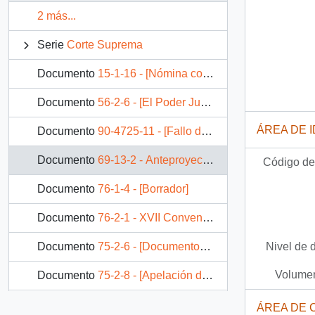
2 más...
Serie
Corte Suprema
Documento
15-1-16 - [Nómina con datos personales del Directorio Nacional de la Asociación Nacional de Empleados del Poder Judicial para audiencia con S.E.]
Documento
56-2-6 - [El Poder Judicial y los Medios de Comunicación]
ÁREA DE 
Documento
90-4725-11 - [Fallo de demanda contra Ministro Juan Agustín Figueroa]
Documento
69-13-2 - Anteproyecto de ley Normas sobre constitución jurídica
Código de 
Documento
76-1-4 - [Borrador]
Documento
76-2-1 - XVII Convención Nacional Ordinaria
Nivel de 
Documento
75-2-6 - [Documentos relacionados con los depósitos del Poder Judicial]
Volumen
Documento
75-2-8 - [Apelación de Sr. Arturo Arriagada]
60 más...
ÁREA DE 