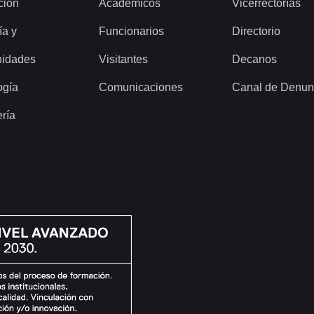
ción
Académicos
Vicerrectorías
ía y
Funcionarios
Directorio
idades
Visitantes
Decanos
ogía
Comunicaciones
Canal de Denun
ería