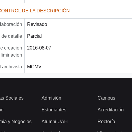
CONTROL DE LA DESCRIPCIÓN
laboración
Revisado
 de detalle
Parcial
e creación
2016-08-07
eliminación
 archivista
MCMV
as Sociales
Admisión
Campus
ho
Estudiantes
Acreditación
mía y Negocios
Alumni UAH
Rectoría