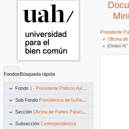
Docum
Mini
Presidente Pa
Oficina d
[Orden N° 
Fondos
Búsqueda rápida
Fondo
1 - Presidente Patricio Aylwin Azócar (1990-1994)
Sub Fondo
Presidencia de la República (11 marzo 1990 – 11 marzo 1994)
Sección
Oficina de Partes Palacio de La Moneda
Subsección
Correspondencia