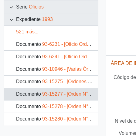
Serie
Oficios
Expediente
1993
521 más...
Documento
93-6231 - [Oficio Ord. N° 26 de Jefe de Gabinete Ministro de Bienes Nacionales, solicita traslado de líneas telefónicas]
Documento
93-6241 - [Oficio Ord. N° 5833 DE Subsecretario de RR.EE., (s), informa opinión de Cancillería]
ÁREA DE 
Documento
93-10946 - [Varias Órdenes del SEREMI de Salud V Región]
Código de 
Documento
93-15275 - [Ordenes de la División Judicial del Ministerio de Justicia por solicitudes de indulto]
Documento
93-15277 - [Orden N° 2420 de la División Judicial del Ministerio de Justicia por solicitud de indulto de Patricio López]
Documento
93-15278 - [Orden N° 2421 de División Judicial del Ministerio de Justicia por solicitud de indulto de Luís Pérez Cabezas]
Documento
93-15280 - [Orden N° 369 del SEREMI de Justicia Región Metropolitana]
Nivel de 
Documento
93-15282 - [Orden N° 497 del Ministerio de Agricultura]
Volumen