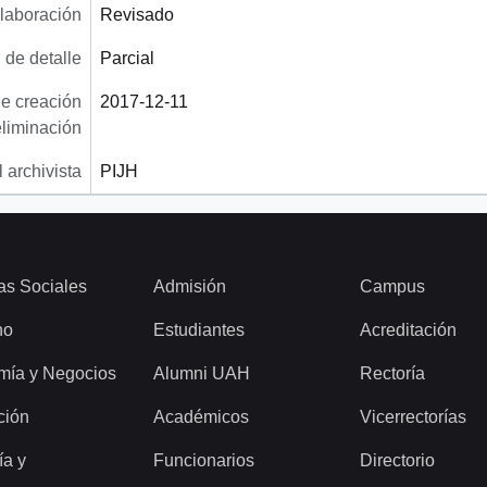
laboración
Revisado
 de detalle
Parcial
e creación
2017-12-11
eliminación
 archivista
PIJH
as Sociales
Admisión
Campus
ho
Estudiantes
Acreditación
mía y Negocios
Alumni UAH
Rectoría
ción
Académicos
Vicerrectorías
ía y
Funcionarios
Directorio