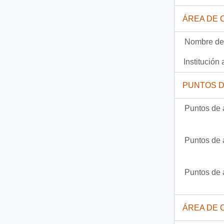
Documento
93-15284 - [Oficio N° 2A/230 de la Subsecretaría de Salud]
ÁREA DE 
2761 más...
Nombre del
Institución 
PUNTOS 
Puntos de 
Puntos de 
Puntos de 
ÁREA DE 