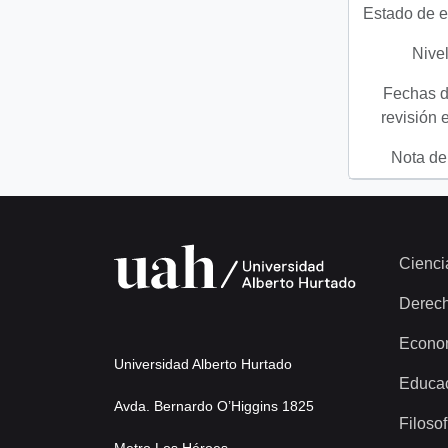
Estado de e
Nivel
Fechas d
revisión 
Nota del
Cienci
Derec
Econo
Universidad Alberto Hurtado
Educa
Avda. Bernardo O’Higgins 1825
Filosof