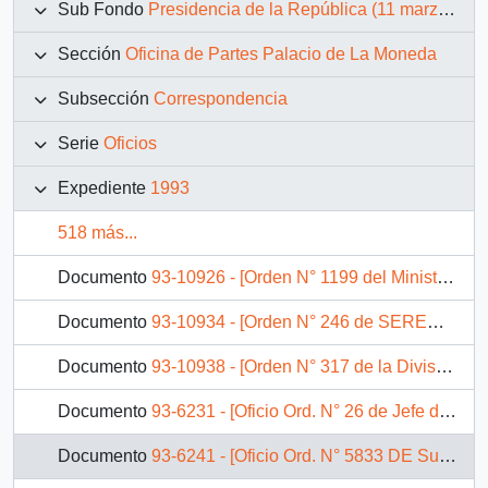
Sub Fondo
Presidencia de la República (11 marzo 1990 – 11 marzo 1994)
Sección
Oficina de Partes Palacio de La Moneda
Subsección
Correspondencia
Serie
Oficios
Expediente
1993
518 más...
Documento
93-10926 - [Orden N° 1199 del Ministerio de Transportes y Telecomunicaciones]
Documento
93-10934 - [Orden N° 246 de SEREMI de Justicia]
Documento
93-10938 - [Orden N° 317 de la División Judicial Providencia del Ministerio de Justicia]
Documento
93-6231 - [Oficio Ord. N° 26 de Jefe de Gabinete Ministro de Bienes Nacionales, solicita traslado de líneas telefónicas]
Documento
93-6241 - [Oficio Ord. N° 5833 DE Subsecretario de RR.EE., (s), informa opinión de Cancillería]