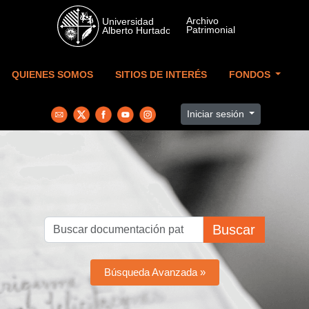
Skip to main content
QUIENES SOMOS
SITIOS DE INTERÉS
FONDOS
Iniciar sesión
Buscar
Búsqueda Avanzada »