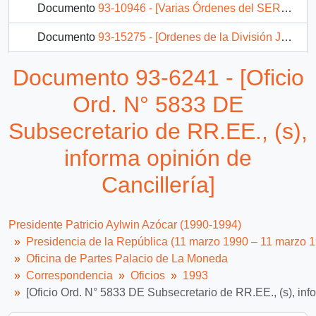
Documento
93-10946 - [Varias Órdenes del SEREMI de Salud V Región]
Documento
93-15275 - [Ordenes de la División Judicial del Ministerio de Justicia por solicitudes de indulto]
Documento
93-15277 - [Orden N° 2420 de la División Judicial del Ministerio de Justicia por solicitud de indulto de Patricio López]
Documento 93-6241 - [Oficio
Documento
93-15278 - [Orden N° 2421 de División Judicial del Ministerio de Justicia por solicitud de indulto de Luís Pérez Cabezas]
Ord. N° 5833 DE
2764 más...
Subsecretario de RR.EE., (s),
informa opinión de
Cancillería]
Presidente Patricio Aylwin Azócar (1990-1994)
Presidencia de la República (11 marzo 1990 – 11 marzo 
Oficina de Partes Palacio de La Moneda
Correspondencia
Oficios
1993
[Oficio Ord. N° 5833 DE Subsecretario de RR.EE., (s), info