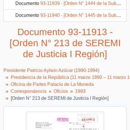
Documento
93-11939 - [Orden N° 1444 de la Subsecretaría de Desarrollo Regional y Administrativo]
Documento
93-11940 - [Orden N° 1445 de la Subsecretaría de Desarrollo Regional y Administrativo]
Documento
93-11941 - [Orden N° 1446 de la Subsecretaría de Desarrollo Regional y Administrativo]
Documento 93-11913 -
Documento
93-11944 - [Orden N° 598 del SERVIU de la IV Región]
[Orden N° 213 de SEREMI
3067 más...
de Justicia I Región]
Presidente Patricio Aylwin Azócar (1990-1994)
Presidencia de la República (11 marzo 1990 – 11 marzo 
Oficina de Partes Palacio de La Moneda
Correspondencia
Oficios
1993
[Orden N° 213 de SEREMI de Justicia I Región]