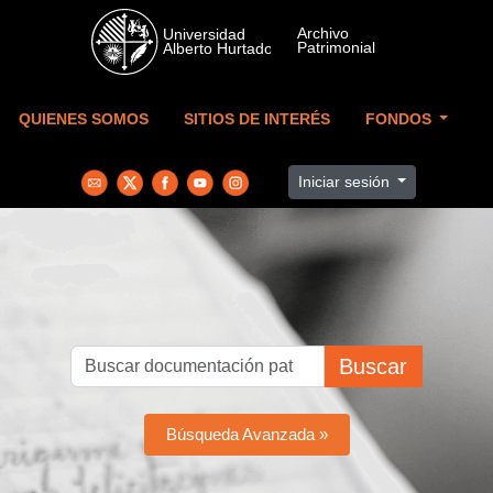
Skip to main content
QUIENES SOMOS
SITIOS DE INTERÉS
FONDOS
Iniciar sesión
Buscar
Búsqueda Avanzada »