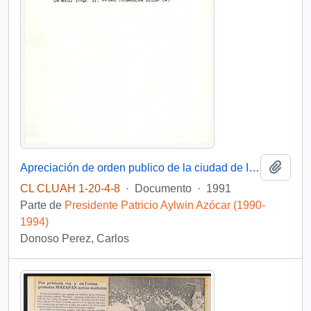
Añadi
Apreciación de orden publico de la ciudad de Iquique-Arica y localidades interiores, con motivo de la visita de S.E a esa región.
CL CLUAH 1-20-4-8
·
Documento
·
1991
Parte de
Presidente Patricio Aylwin Azócar (1990-
1994)
Donoso Perez, Carlos