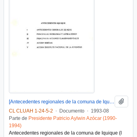
Añadi
[Antecedentes regionales de la comuna de Iquique (I Región)]
CL CLUAH 1-24-5-2
·
Documento
·
1993-08
Parte de
Presidente Patricio Aylwin Azócar (1990-
1994)
Antecedentes regionales de la comuna de Iquique (I