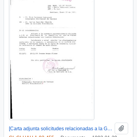
Añadi
[Carta adjunta solicitudes relacionadas a la Gobernación Provincial de Iquique]