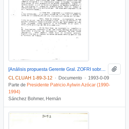
Añadi
[Análisis propuesta Gerente Gral. ZOFRI sobre radicación asiáticos Parque Industrial]
CL CLUAH 1-89-3-12
·
Documento
·
1993-0-09
Parte de
Presidente Patricio Aylwin Azócar (1990-
1994)
Sánchez Bohmer, Hernán