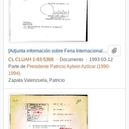
Añadi
[Adjunta información sobre Feria Internacional de Iquique]
CL CLUAH 1-93-5368
·
Documento
·
1993-03-12
Parte de
Presidente Patricio Aylwin Azócar (1990-
1994)
Zapata Valenzuela, Patricio