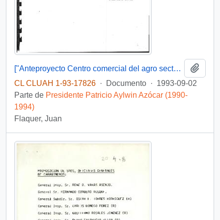
Añadi
["Anteproyecto Centro comercial del agro sector sur - Iquique 1993"]
CL CLUAH 1-93-17826
·
Documento
·
1993-09-02
Parte de
Presidente Patricio Aylwin Azócar (1990-
1994)
Flaquer, Juan