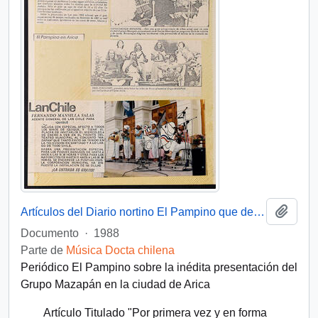
Añadi
Artículos del Diario nortino El Pampino que destacan la presentación del Grupo Mazapán en la ciudad
Documento
·
1988
Parte de
Música Docta chilena
Periódico El Pampino sobre la inédita presentación del
Grupo Mazapán en la ciudad de Arica
Artículo Titulado "Por primera vez y en forma