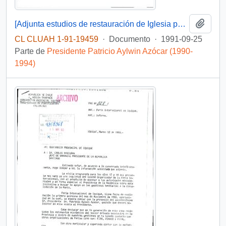
Añadi
[Adjunta estudios de restauración de Iglesia parroquial San Andrés de Pica y presupuesto]
CL CLUAH 1-91-19459
·
Documento
·
1991-09-25
Parte de
Presidente Patricio Aylwin Azócar (1990-
1994)