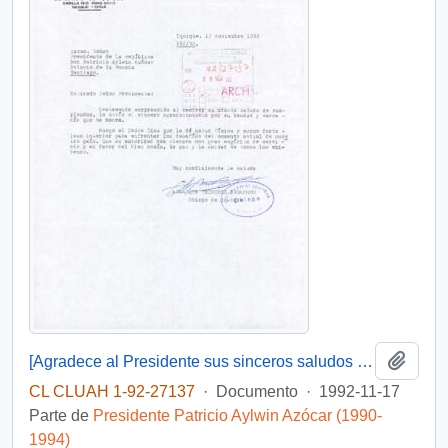
Añadi
[Agradece al Presidente sus sinceros saludos en su cumpleaños]
CL CLUAH 1-92-27137
·
Documento
·
1992-11-17
Parte de
Presidente Patricio Aylwin Azócar (1990-
1994)