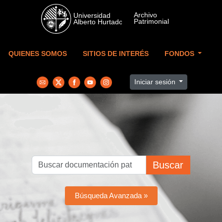
Skip to main content
QUIENES SOMOS
SITIOS DE INTERÉS
FONDOS
Iniciar sesión
Buscar
Búsqueda Avanzada »