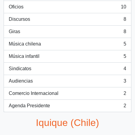
Oficios
10
, 10 resultados
Discursos
8
, 8 resultados
Giras
8
, 8 resultados
Música chilena
5
, 5 resultados
Música infantil
5
, 5 resultados
Sindicatos
4
, 4 resultados
Audiencias
3
, 3 resultados
Comercio Internacional
2
, 2 resultados
Agenda Presidente
2
, 2 resultados
Iquique (Chile)