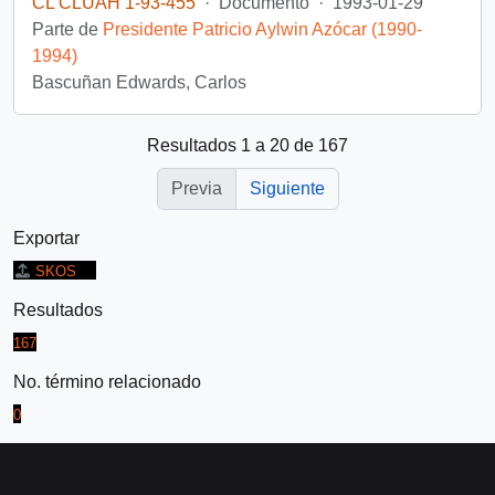
CL CLUAH 1-93-455
·
Documento
·
1993-01-29
Parte de
Presidente Patricio Aylwin Azócar (1990-
1994)
Bascuñan Edwards, Carlos
Resultados 1 a 20 de 167
Previa
Siguiente
Exportar
SKOS
Resultados
167
No. término relacionado
0