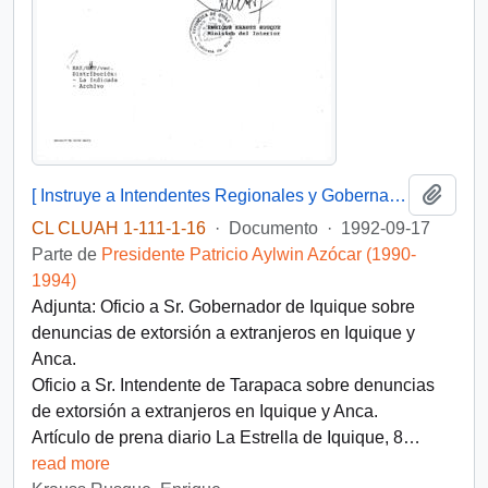
Añadi
[ Instruye a Intendentes Regionales y Gobernadores Provinciales para que se abstengan de otorgar patrocinio alguno a publicaciones, sin previa autorización del Ministerio del Interior]
CL CLUAH 1-111-1-16
·
Documento
·
1992-09-17
Parte de
Presidente Patricio Aylwin Azócar (1990-
1994)
Adjunta: Oficio a Sr. Gobernador de Iquique sobre
denuncias de extorsión a extranjeros en Iquique y
Anca.
Oficio a Sr. Intendente de Tarapaca sobre denuncias
de extorsión a extranjeros en Iquique y Anca.
Artículo de prena diario La Estrella de Iquique, 8
…
read more