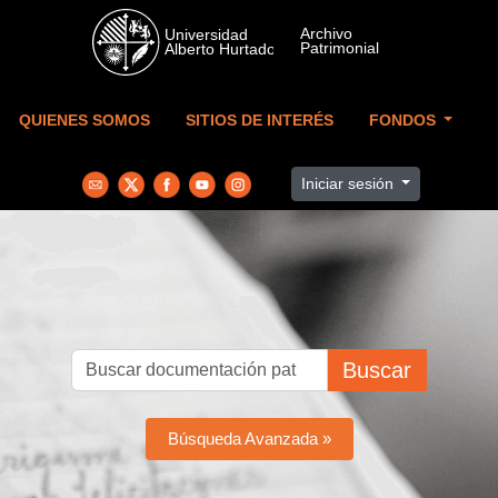
Skip to main content
QUIENES SOMOS
SITIOS DE INTERÉS
FONDOS
Iniciar sesión
Buscar
Búsqueda Avanzada »