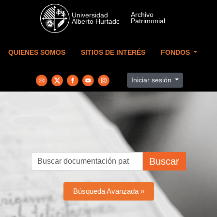
Skip to main content
QUIENES SOMOS
SITIOS DE INTERÉS
FONDOS
Iniciar sesión
Buscar
Búsqueda Avanzada »