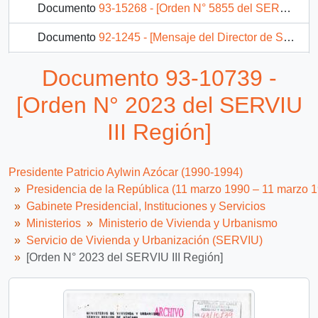
Documento
93-15268 - [Orden N° 5855 del SERVIU Región Metropolitana]
Documento
92-1245 - [Mensaje del Director de SERVIU de la Sexta Región dirigido al Jefe de Gabinete Presidencial]
Documento
93-10695 - [Orden N° 3794 del Serviu Metropolitano]
Documento 93-10739 -
Documento
93-9906 - [Oficio N° 3459 del SERVIU Metropolitano]
[Orden N° 2023 del SERVIU
9 más...
III Región]
Presidente Patricio Aylwin Azócar (1990-1994)
Presidencia de la República (11 marzo 1990 – 11 marzo 
Gabinete Presidencial, Instituciones y Servicios
Ministerios
Ministerio de Vivienda y Urbanismo
Servicio de Vivienda y Urbanización (SERVIU)
[Orden N° 2023 del SERVIU III Región]