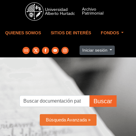
Skip to main content
QUIENES SOMOS
SITIOS DE INTERÉS
FONDOS
Iniciar sesión
Buscar
Búsqueda Avanzada »