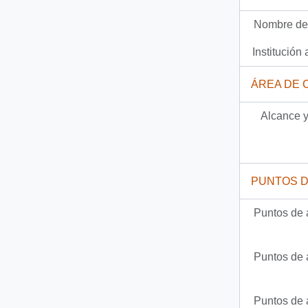
Documento
93-10889 - [Orden N° 1322 de la Subsecretaría de Desarollo Regional y Administrativo]
Nombre del
2791 más...
Institución 
ÁREA DE 
Alcance y
PUNTOS 
Puntos de 
Puntos de 
Puntos de 