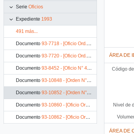
Serie
Oficios
Expediente
1993
491 más...
Documento
93-7718 - [Oficio Ord. N° 1D/0555 de Jefe Oficina Asuntos Internacionales de Ministerio de Salud, solicita reunión para Ministros de Salud del Cono Sur]
ÁREA DE 
Documento
93-7720 - [Oficio Ord. N° 782 de Intendente de VI Región, envía información]
Documento
93-8452 - [Oficio N° 4107 de Senado, informa integrantes de grupo de trabajo]
Código de 
Documento
93-10848 - [Orden N° 610 del SEREMI de Vivienda VI Región]
Documento
93-10852 - [Orden N° 00231 de SEREMI de Salud VII Región]
Nivel de 
Documento
93-10860 - [Oficio Orden N° 280 de SEREMI de Justicia X Región]
Volumen
Documento
93-10862 - [Oficio Orden N° 287 de SEREMI de Justicia X Región]
Documento
93-10876 - [Orden N° 1101 de SEREMI de Bienes Nacionales II Región]
ÁREA DE 