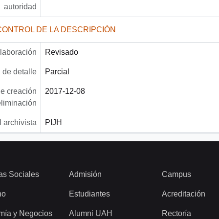
autoridad
CONTROL DE LA DESCRIPCIÓN
laboración
Revisado
 de detalle
Parcial
e creación
2017-12-08
eliminación
 archivista
PIJH
as Sociales
Admisión
Campus
ho
Estudiantes
Acreditación
mía y Negocios
Alumni UAH
Rectoría