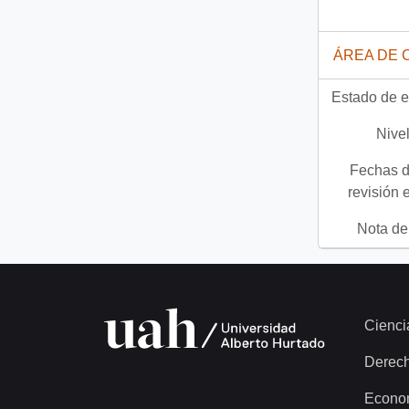
ÁREA DE 
Estado de e
Nivel
Fechas d
revisión 
Nota del
Cienci
Derec
Econo