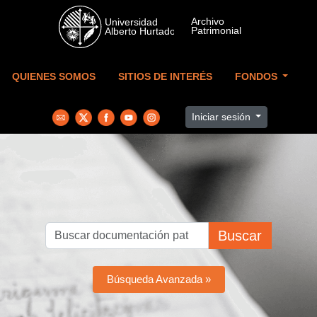
Skip to main content
QUIENES SOMOS
SITIOS DE INTERÉS
FONDOS
Iniciar sesión
Buscar
Búsqueda Avanzada »