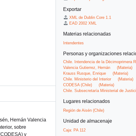
Exportar
XML de Dublin Core 1.1
EAD 2002 XML
Materias relacionadas
Intendentes
Personas y organizaciones relac
Chile. Intendencia de la Décimoprimera 
Valencia Gutierrez, Hernán
(Materia)
Krauss Rusque, Enrique
(Materia)
Chile. Ministerio del Interior
(Materia)
CODESA (Chile)
(Materia)
Chile. Subsecretaría Ministerial de Justi
Lugares relacionados
Región de Aisén (Chile)
ysén, Hernán Valencia
Unidad de almacenaje
terior, sobre
Caja:
PA 112
n (CODESA) y