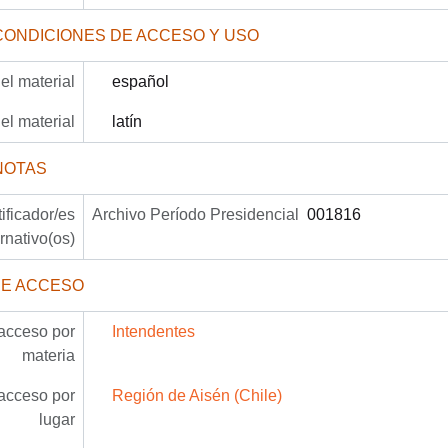
CONDICIONES DE ACCESO Y USO
el material
español
el material
latín
NOTAS
tificador/es
Archivo Período Presidencial
001816
ernativo(os)
DE ACCESO
acceso por
Intendentes
materia
acceso por
Región de Aisén (Chile)
lugar