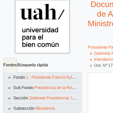
Docum
de A
Ministr
Presidente Pa
Gabinete P
Intendenc
Fondos
Búsqueda rápida
Ord. Nº 17
Fondo
1 - Presidente Patricio Aylwin Azócar (1990-1994)
Sub Fondo
Presidencia de la República (11 marzo 1990 – 11 marzo 1994)
Sección
Gabinete Presidencial, Instituciones y Servicios
Subsección
Ministerios