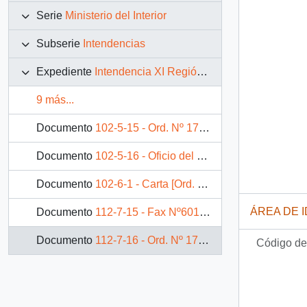
Serie
Ministerio del Interior
Subserie
Intendencias
Expediente
Intendencia XI Región de Aysén del General Carlos Ibáñez del Campo
9 más...
Documento
102-5-15 - Ord. Nº 1756 del Intendente de la XI Región de Aysén, Héctor Morales Ramírez, dirigida al señor Ministro de Obras Públicas
Documento
102-5-16 - Oficio del Sr. Héctor Morales Ramírez, Intendente de la XI Región de Aysén, dirigido al Sr. Carlos Bascuñán Edwards, Jefe de Gabinete de S.E. el Presidente de la República, mediante el cual emite opinión sobre proyecto químico-minero en la zona de Capilla del Mármol
Documento
102-6-1 - Carta [Ord. Nº 2337] emitida por el Intendente de la XI Región de Aysén dirigida al Jefe de Gabinete de S.E. el Presidente de la República, mediante la cual se remiten listados de inversión pública regional correspondientes al FNDR, inversión sectorial y programas sociales
ÁREA DE 
Documento
112-7-15 - Fax Nº601 Intendente de la XI Región de Aysén, Hernán Valencia Gutiérrez a Patricio Aylwin Azócar, Presidente de la República, sobre pago de deudas a transportistas y comerciantes y solicitud de pronta transferencia de fondos
Documento
112-7-16 - Ord. Nº 1735 del Intendente de la XI Región de Aysén, Hernán Valencia Gutiérrez a Enrique Krauss Rusque, Ministro del Interior, sobre Corporación Privada para el Desarrollo de Aysén (CODESA) y antecedentes institucionales
Código de 