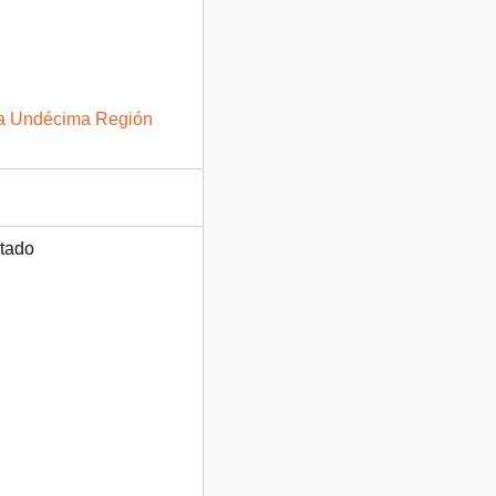
e la Undécima Región
rtado