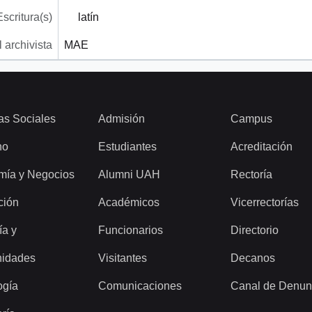
Escritura(s)
latín
 archivista
MAE
as Sociales
Admisión
Campus
ho
Estudiantes
Acreditación
mía y Negocios
Alumni UAH
Rectoría
ción
Académicos
Vicerrectorías
ía y
Funcionarios
Directorio
idades
Visitantes
Decanos
ogía
Comunicaciones
Canal de Denun