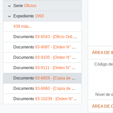
Serie
Oficios
Expediente
1993
439 más...
Documento
93-6543 - [Oficio Ord. N° 608 de Ministro de Educación, informa]
Documento
93-9087 - [Orden N° 05/00519 del Ministerio de Educación]
ÁREA DE 
Documento
93-9105 - [Orden N° 4515 del Registro Civil]
Código de 
Documento
93-9111 - {Orden N° 3655 de la Subsecretaría del Ministerio de Salud]
Documento
93-6859 - [Copia de Oficio Ord. N° 1127 de Ministro de Obras Públicas, informa]
Documento
93-6860 - [Copia de Oficio Ord. N° 1132 de Ministro de Obras Públicas, informa]
Nivel de 
Documento
93-10239 - [Orden N° 1410 del SEREMI de Vivienda y Urbanismo]
ÁREA DE 
Documento
93-10256 - [Orden N° 355 y 356 de SEREMI de Vivienda III Región]