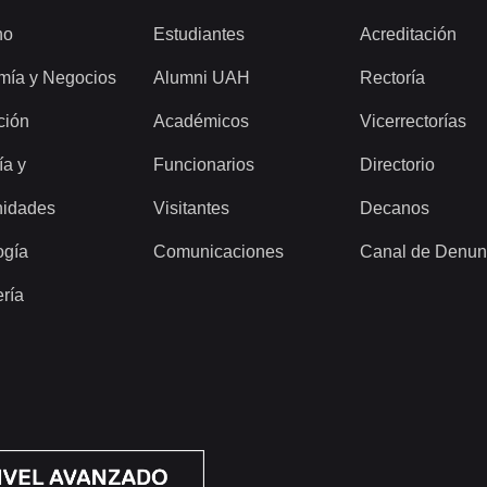
ho
Estudiantes
Acreditación
mía y Negocios
Alumni UAH
Rectoría
ción
Académicos
Vicerrectorías
ía y
Funcionarios
Directorio
idades
Visitantes
Decanos
ogía
Comunicaciones
Canal de Denun
ería