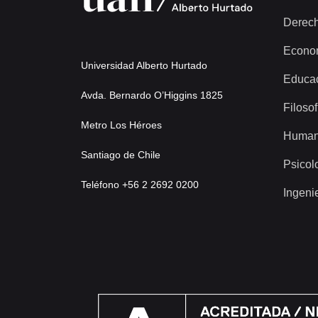
Derec
Econo
Universidad Alberto Hurtado
Educa
Avda. Bernardo O’Higgins 1825
Filosof
Metro Los Héroes
Human
Santiago de Chile
Psicol
Teléfono +56 2 2692 0200
Ingeni