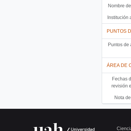
Nombre del
Documento
93-10268 - [Orden N° 1183 de la División Económica del Ministerio del Interior]
Institución 
2843 más...
PUNTOS 
Puntos de 
ÁREA DE 
Fechas d
revisión 
Nota del
Cienci