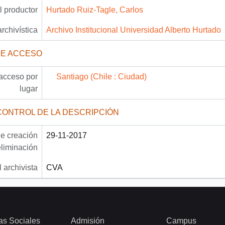
 productor
Hurtado Ruiz-Tagle, Carlos
archivística
Archivo Institucional Universidad Alberto Hurtado
DE ACCESO
acceso por
Santiago (Chile : Ciudad)
lugar
CONTROL DE LA DESCRIPCIÓN
e creación
29-11-2017
eliminación
 archivista
CVA
as Sociales
Admisión
Campus