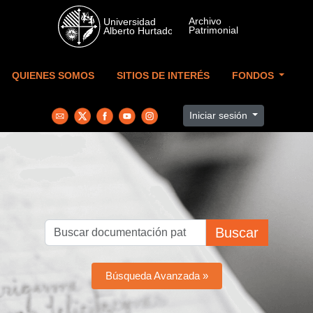
Skip to main content
QUIENES SOMOS
SITIOS DE INTERÉS
FONDOS
Iniciar sesión
Buscar
Búsqueda Avanzada »