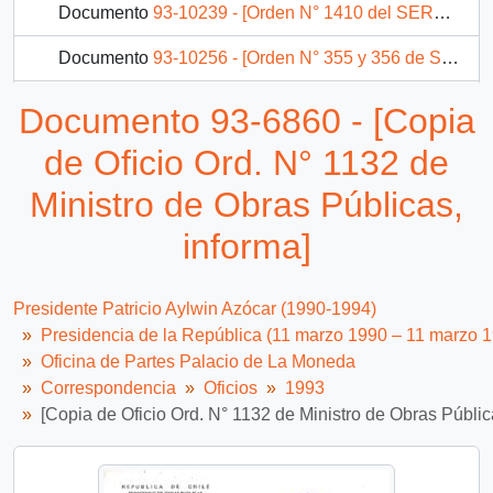
Documento
93-10239 - [Orden N° 1410 del SEREMI de Vivienda y Urbanismo]
Documento
93-10256 - [Orden N° 355 y 356 de SEREMI de Vivienda III Región]
Documento
93-10268 - [Orden N° 1183 de la División Económica del Ministerio del Interior]
Documento 93-6860 - [Copia
Documento
93-10272 - [Orden N° 1739 del SEREMI de Salud X Región]
de Oficio Ord. N° 1132 de
2842 más...
Ministro de Obras Públicas,
informa]
Presidente Patricio Aylwin Azócar (1990-1994)
Presidencia de la República (11 marzo 1990 – 11 marzo 
Oficina de Partes Palacio de La Moneda
Correspondencia
Oficios
1993
[Copia de Oficio Ord. N° 1132 de Ministro de Obras Públic