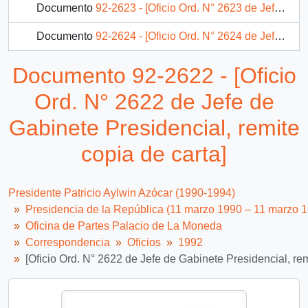
Documento
92-2623 - [Oficio Ord. N° 2623 de Jefe de Gabinete Presidencial, remite copia de carta]
Documento
92-2624 - [Oficio Ord. N° 2624 de Jefe de Gabinete Presidencial, remite copia de carta]
Documento
92-2625 - [Oficio Ord. N° 2625 de Jefe de Gabinete Presidencial, remite copia de carta]
Documento 92-2622 - [Oficio
Documento
92-2626 - [Oficio Ord. N° 2626 de Jefe de Gabinete Presidencial, remite copia de carta]
Ord. N° 2622 de Jefe de
232 más...
Gabinete Presidencial, remite
copia de carta]
Presidente Patricio Aylwin Azócar (1990-1994)
Presidencia de la República (11 marzo 1990 – 11 marzo 
Oficina de Partes Palacio de La Moneda
Correspondencia
Oficios
1992
[Oficio Ord. N° 2622 de Jefe de Gabinete Presidencial, rem