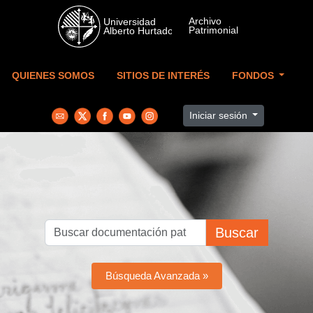
Skip to main content
QUIENES SOMOS
SITIOS DE INTERÉS
FONDOS
Iniciar sesión
Buscar
Búsqueda Avanzada »