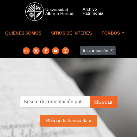
Skip to main content
QUIENES SOMOS
SITIOS DE INTERÉS
FONDOS
Iniciar sesión
Buscar
Búsqueda Avanzada »