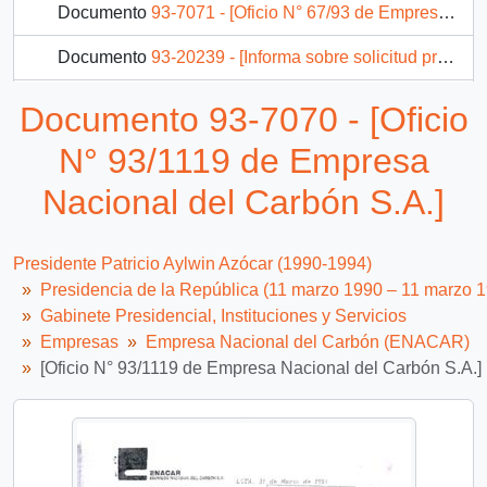
Documento
93-7071 - [Oficio N° 67/93 de Empresa Nacional del Carbón S.A.]
Documento
93-20239 - [Informa sobre solicitud presentada por la Directiva del Sindicato de Trabajadores de la Sociedad Minera Copar Ltda.]
Documento
10-7-8 - Carta de la Empresa Nacional del Carbón S.A.
Documento 93-7070 - [Oficio
2 más...
N° 93/1119 de Empresa
Nacional del Carbón S.A.]
Presidente Patricio Aylwin Azócar (1990-1994)
Presidencia de la República (11 marzo 1990 – 11 marzo 
Gabinete Presidencial, Instituciones y Servicios
Empresas
Empresa Nacional del Carbón (ENACAR)
[Oficio N° 93/1119 de Empresa Nacional del Carbón S.A.]