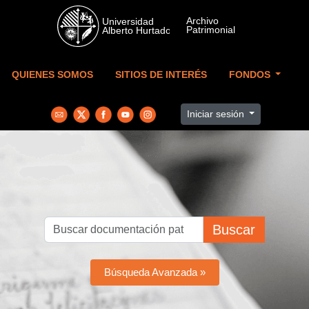
Skip to main content
QUIENES SOMOS
SITIOS DE INTERÉS
FONDOS
Iniciar sesión
Buscar
Búsqueda Avanzada »