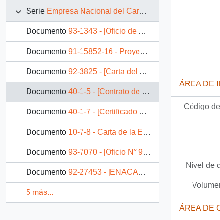
Serie
Empresa Nacional del Carbón (ENACAR)
Documento
93-1343 - [Oficio de ENACAR por solicitud de venta de terrenos]
Documento
91-15852-16 - Proyecto M. 1 135RT ENACAR
Documento
92-3825 - [Carta del Gerente de Recursos Humanos de ENACAR dirigida al Jefe de Gabinete Presidencial]
ÁREA DE 
Documento
40-1-5 - [Contrato de suministros, ENACAR]
Código de 
Documento
40-1-7 - [Certificado de ENACAR (auténtico)]
Documento
10-7-8 - Carta de la Empresa Nacional del Carbón S.A.
Documento
93-7070 - [Oficio N° 93/1119 de Empresa Nacional del Carbón S.A.]
Nivel de 
Documento
92-27453 - [ENACAR informa en relación al retiro voluntario de trabajadores]
Volumen
5 más...
ÁREA DE 