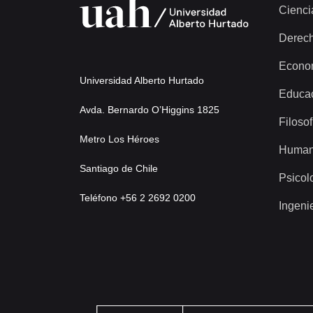
Cienci
Derec
Econo
Universidad Alberto Hurtado
Educa
Avda. Bernardo O’Higgins 1825
Filosof
Metro Los Héroes
Human
Santiago de Chile
Psicol
Teléfono +56 2 2692 0200
Ingeni