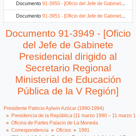
Documento
91-3950 - [Oficio del Jefe de Gabinete Presidencial dirigido al Ministro Directora del SERNAM]
Documento
91-3951 - [Oficio del Jefe de Gabinete Presidencial dirigido al Director de Recursos Humanos de CODELCO]
Documento
91-3952 - [Oficio del Jefe de Gabinete Presidencial dirigido al Gobernador Provincial de Chiloé]
Documento 91-3949 - [Oficio
Documento
91-3953 - [Oficio del Jefe de Gabinete Presidencial dirigido al Alcalde de Concepción]
del Jefe de Gabinete
1164 más...
Presidencial dirigido al
Secretario Regional
Ministerial de Educación
Pública de la V Región]
Presidente Patricio Aylwin Azócar (1990-1994)
Presidencia de la República (11 marzo 1990 – 11 marzo 
Oficina de Partes Palacio de La Moneda
Correspondencia
Oficios
1991