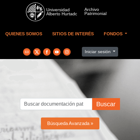
Skip to main content
QUIENES SOMOS
SITIOS DE INTERÉS
FONDOS
Iniciar sesión
Buscar
Búsqueda Avanzada »