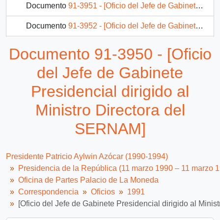
Documento
91-3951 - [Oficio del Jefe de Gabinete Presidencial dirigido al Director de Recursos Humanos de CODELCO]
Documento
91-3952 - [Oficio del Jefe de Gabinete Presidencial dirigido al Gobernador Provincial de Chiloé]
Documento
91-3953 - [Oficio del Jefe de Gabinete Presidencial dirigido al Alcalde de Concepción]
Documento 91-3950 - [Oficio
Documento
91-3954 - [Oficio del Jefe de Gabinete Presidencial dirigido al Presidente del Banco del Estado de Chile]
del Jefe de Gabinete
1163 más...
Presidencial dirigido al
Ministro Directora del
SERNAM]
Presidente Patricio Aylwin Azócar (1990-1994)
Presidencia de la República (11 marzo 1990 – 11 marzo 
Oficina de Partes Palacio de La Moneda
Correspondencia
Oficios
1991
[Oficio del Jefe de Gabinete Presidencial dirigido al Min