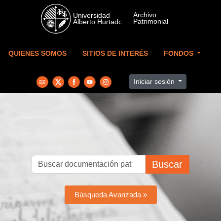
Skip to main content
QUIENES SOMOS
SITIOS DE INTERÉS
FONDOS
Iniciar sesión
Buscar
Búsqueda Avanzada »