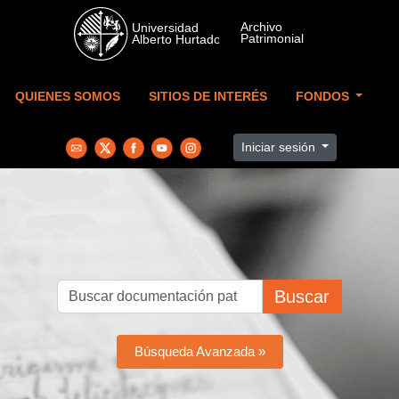
Skip to main content
QUIENES SOMOS
SITIOS DE INTERÉS
FONDOS
Iniciar sesión
Buscar
Búsqueda Avanzada »