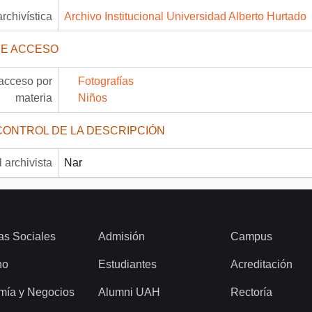
archivística
Archivo Institucional Universidad Alberto Hurtado
DE ACCESO
acceso por
Fotografías
materia
Niños
CONTROL DE LA DESCRIPCIÓN
 archivista
Nar
as Sociales
Admisión
Campus
ho
Estudiantes
Acreditación
mía y Negocios
Alumni UAH
Rectoría