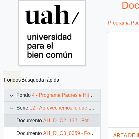
Doc
Programa Padr
Fondos
Búsqueda rápida
Fondo
4 - Programa Padres e Hijos: fotografías de Juan Maino
Serie
12 - Aprovechemos lo que tenemos
Documento
AH_D_C2_132 - Fotografía: Niños guardando ajos
Documento
AH_D_C3_0059 - Fotografía: Niño guardando ajos
ÁREA DE 