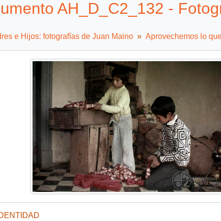
umento AH_D_C2_132 - Fotogra
es e Hijos: fotografías de Juan Maino
Aprovechemos lo qu
IDENTIDAD