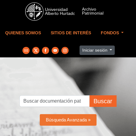
Skip to main content
QUIENES SOMOS
SITIOS DE INTERÉS
FONDOS
Iniciar sesión
Buscar
Búsqueda Avanzada »