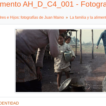
mento AH_D_C4_001 - Fotograf
es e Hijos: fotografías de Juan Maino
La familia y la alimen
IDENTIDAD