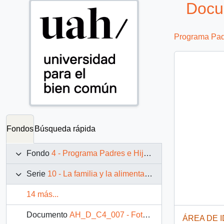
Docu
Programa Padr
Fondos
Búsqueda rápida
Fondo
4 - Programa Padres e Hijos: fotografías de Juan Maino
Serie
10 - La familia y la alimentación
14 más...
Documento
AH_D_C4_007 - Fotografía: Madre amamantando
ÁREA DE 