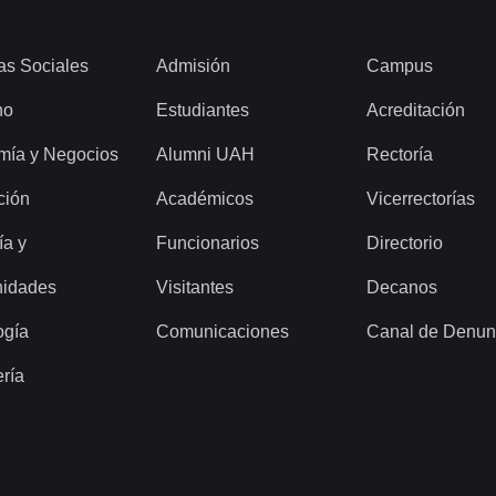
as Sociales
Admisión
Campus
ho
Estudiantes
Acreditación
mía y Negocios
Alumni UAH
Rectoría
ción
Académicos
Vicerrectorías
ía y
Funcionarios
Directorio
idades
Visitantes
Decanos
ogía
Comunicaciones
Canal de Denun
ería