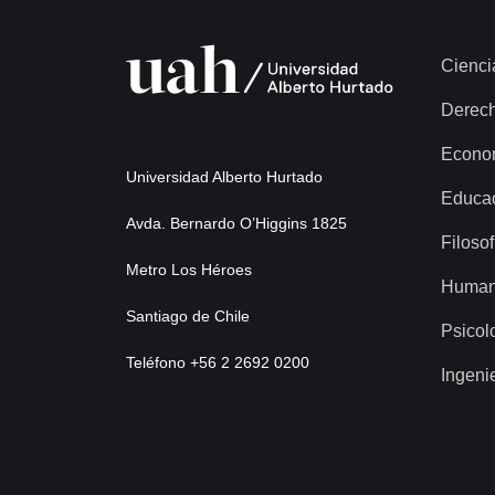
Cienci
Derec
Econo
Universidad Alberto Hurtado
Educa
Avda. Bernardo O’Higgins 1825
Filosof
Metro Los Héroes
Human
Santiago de Chile
Psicol
Teléfono +56 2 2692 0200
Ingeni