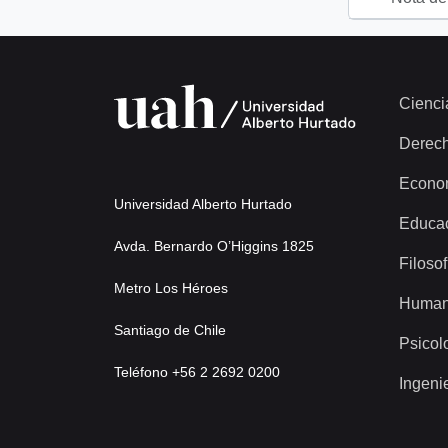
Cienci
Derec
Econo
Universidad Alberto Hurtado
Educa
Avda. Bernardo O’Higgins 1825
Filosof
Metro Los Héroes
Human
Santiago de Chile
Psicol
Teléfono +56 2 2692 0200
Ingeni