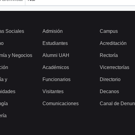
as Sociales
Admisión
Campus
ho
Estudiantes
Acreditación
mía y Negocios
Alumni UAH
Rectoría
ción
Académicos
Vicerrectorías
ía y
Funcionarios
Directorio
idades
Visitantes
Decanos
ogía
Comunicaciones
Canal de Denun
ería