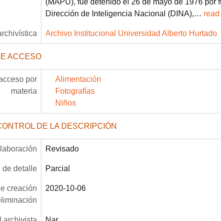
(MAPU), fue detenido el 26 de mayo de 1976 por f
Dirección de Inteligencia Nacional (DINA),
…
read
archivística
Archivo Institucional Universidad Alberto Hurtado
DE ACCESO
acceso por
Alimentación
materia
Fotografías
Niños
CONTROL DE LA DESCRIPCIÓN
laboración
Revisado
 de detalle
Parcial
e creación
2020-10-06
eliminación
 archivista
Nar