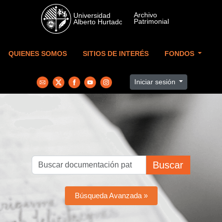
Skip to main content
QUIENES SOMOS
SITIOS DE INTERÉS
FONDOS
Iniciar sesión
Buscar
Búsqueda Avanzada »