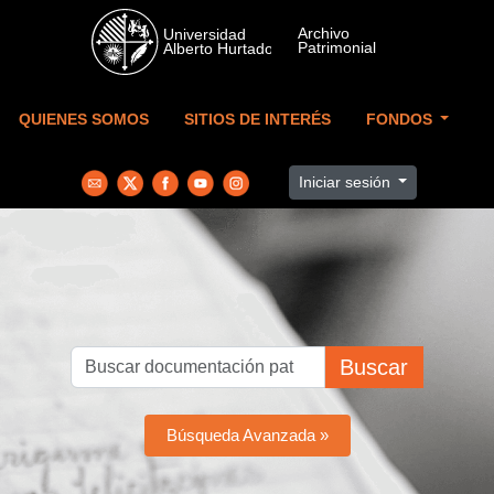
Skip to main content
QUIENES SOMOS
SITIOS DE INTERÉS
FONDOS
Iniciar sesión
Buscar
Búsqueda Avanzada »