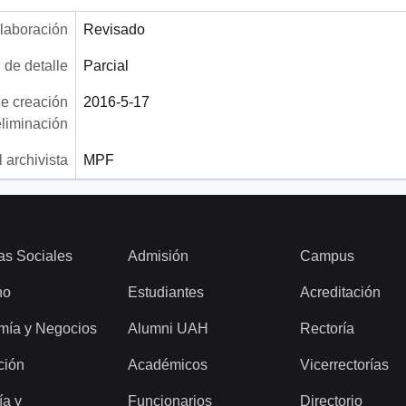
laboración
Revisado
 de detalle
Parcial
e creación
2016-5-17
eliminación
 archivista
MPF
as Sociales
Admisión
Campus
ho
Estudiantes
Acreditación
mía y Negocios
Alumni UAH
Rectoría
ción
Académicos
Vicerrectorías
ía y
Funcionarios
Directorio