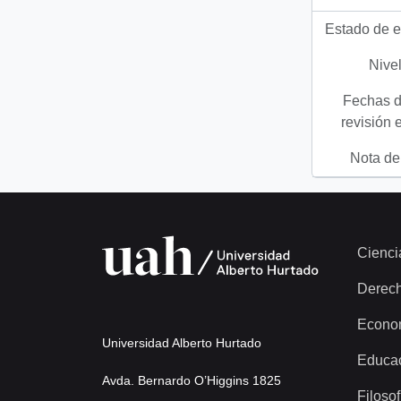
Estado de e
Nivel
Fechas d
revisión 
Nota del
Cienci
Derec
Econo
Universidad Alberto Hurtado
Educa
Avda. Bernardo O’Higgins 1825
Filosof