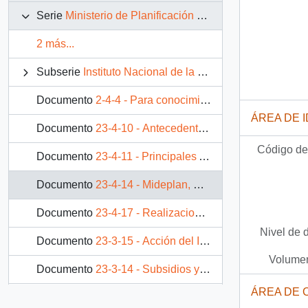
Serie
Ministerio de Planificación y Cooperación
2 más...
Subserie
Instituto Nacional de la Juventud (INJUV)
Documento
2-4-4 - Para conocimiento de S.E. el Presidente de la República de Chile, Don Patricio Aylwin Azúcar
ÁREA DE 
Documento
23-4-10 - Antecedentes Generales Comuna de Molina.
Código de 
Documento
23-4-11 - Principales Acciones Gubernamentales, Período de 1990-1992
Documento
23-4-14 - Mideplan, Comuna de Curicó.
Documento
23-4-17 - Realizaciones en la Provincia de Curicó.
Nivel de 
Documento
23-3-15 - Acción del INJ en la comuna de Talca
Volumen
Documento
23-3-14 - Subsidios y programas sociales en la comuna de Talca
ÁREA DE 
Documento
26-1-9 - Antecedentes generales de sexta región