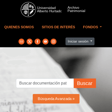
Skip to main content
QUIENES SOMOS
SITIOS DE INTERÉS
FONDOS
Iniciar sesión
Buscar
Búsqueda Avanzada »