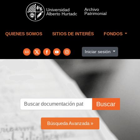
Skip to main content
QUIENES SOMOS
SITIOS DE INTERÉS
FONDOS
Iniciar sesión
Buscar
Búsqueda Avanzada »