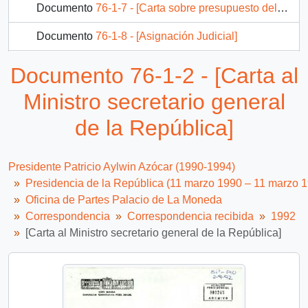
Documento
76-1-7 - [Carta sobre presupuesto del poder Judicial ]
Documento
76-1-8 - [Asignación Judicial]
Documento
77-7-1 - [Carta de Gobernador de Valparaíso dirigida a Jefe de Gabinete]
Documento 76-1-2 - [Carta al
Documento
77-7-10 - [Carta de Alcalde de Viña del Mar dirigida a Jefe de Gabinete]
Ministro secretario general
3694 más...
de la República]
Presidente Patricio Aylwin Azócar (1990-1994)
Presidencia de la República (11 marzo 1990 – 11 marzo 
Oficina de Partes Palacio de La Moneda
Correspondencia
Correspondencia recibida
1992
[Carta al Ministro secretario general de la República]