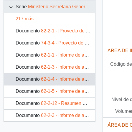
Serie
Ministerio Secretaria General de Gobierno
217 más...
Documento
82-2-1 - [Proyecto de ley - Fuerzas Armadas y de Carabineros de Chile]
Documento
74-3-4 - Proyecto de reforma constitucional en materias electorales
ÁREA DE 
Documento
62-1-1 - Informe de análisis al 3 de julio de 1992
Código de 
Documento
62-1-3 - Informe de análisis al 31 de julio de 1992
Documento
62-1-4 - Informe de análisis al 14 de agosto de 1992
Documento
62-1-5 - Informe de análisis al 21 de agosto de 1992
Nivel de 
Documento
82-2-12 - Resumen moción parlamentaria
Volumen
Documento
62-2-3 - Informe de análisis al 9 de octubre de 1992
ÁREA DE 
Documento
62-1-6 - Informe de análisis al 4 de septiembre de 1992