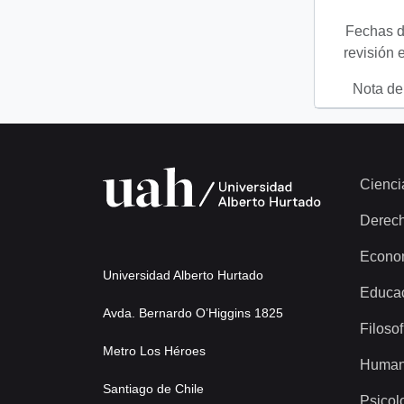
Fechas d
revisión 
Nota del
Cienci
Derec
Econo
Universidad Alberto Hurtado
Educa
Avda. Bernardo O’Higgins 1825
Filosof
Metro Los Héroes
Human
Santiago de Chile
Psicol