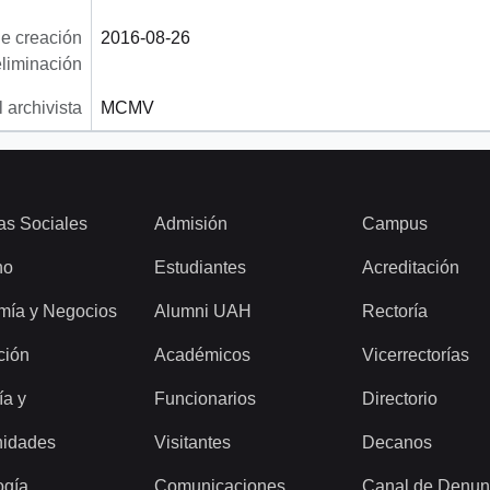
e creación
2016-08-26
eliminación
 archivista
MCMV
as Sociales
Admisión
Campus
ho
Estudiantes
Acreditación
mía y Negocios
Alumni UAH
Rectoría
ción
Académicos
Vicerrectorías
ía y
Funcionarios
Directorio
idades
Visitantes
Decanos
ogía
Comunicaciones
Canal de Denun