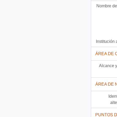
Nombre del
57 más...
Institución 
ÁREA DE 
Alcance y
ÁREA DE 
Iden
alt
PUNTOS 