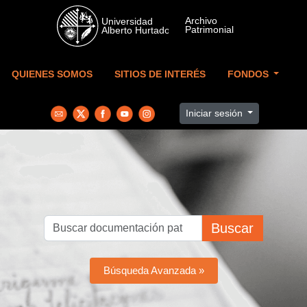
Skip to main content
QUIENES SOMOS
SITIOS DE INTERÉS
FONDOS
Iniciar sesión
Buscar
Búsqueda Avanzada »