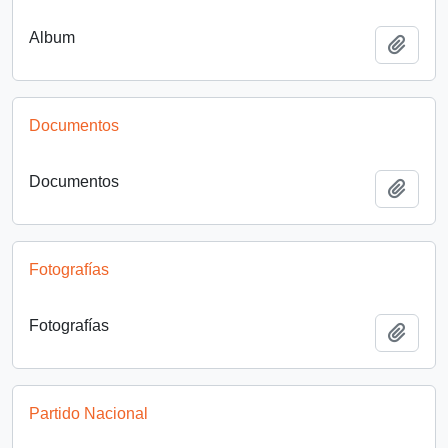
Album
Añadi
Documentos
Documentos
Añadi
Fotografías
Fotografías
Añadi
Partido Nacional