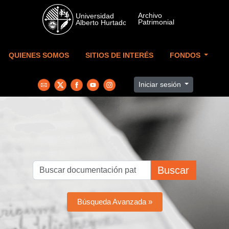
Skip to main content
QUIENES SOMOS
SITIOS DE INTERÉS
FONDOS
Iniciar sesión
Buscar
Búsqueda Avanzada »