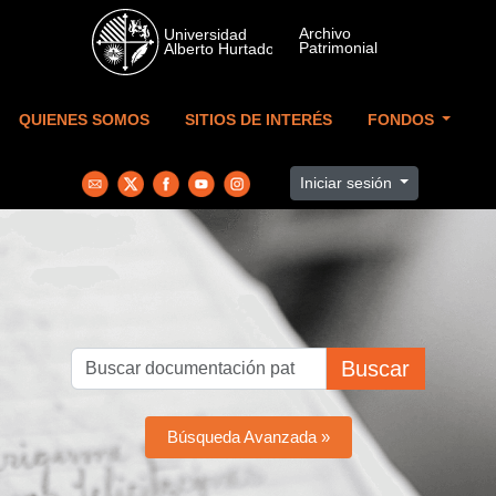
Skip to main content
QUIENES SOMOS
SITIOS DE INTERÉS
FONDOS
Iniciar sesión
Buscar
Búsqueda Avanzada »