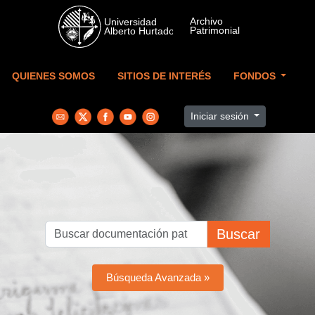
Skip to main content
QUIENES SOMOS
SITIOS DE INTERÉS
FONDOS
Iniciar sesión
Buscar
Búsqueda Avanzada »