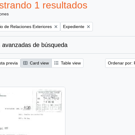
trando 1 resultados
iones
Remove filter:
rio de Relaciones Exteriores
Expediente
 avanzadas de búsqueda
sta previa
Card view
Table view
Ordenar por: 