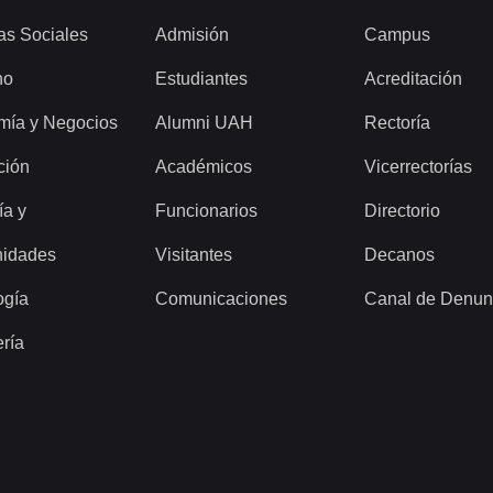
as Sociales
Admisión
Campus
ho
Estudiantes
Acreditación
mía y Negocios
Alumni UAH
Rectoría
ción
Académicos
Vicerrectorías
ía y
Funcionarios
Directorio
idades
Visitantes
Decanos
ogía
Comunicaciones
Canal de Denun
ería