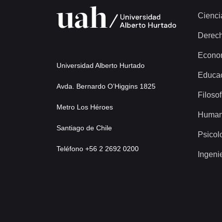
Cienci
Derec
Econo
Universidad Alberto Hurtado
Educa
Avda. Bernardo O’Higgins 1825
Filosof
Metro Los Héroes
Human
Santiago de Chile
Psicol
Teléfono +56 2 2692 0200
Ingeni