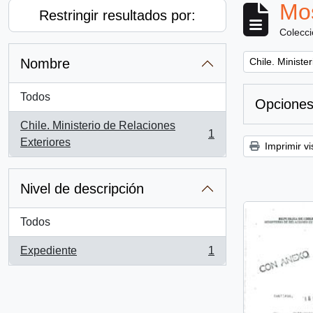
Mos
Restringir resultados por:
Colecc
Remove filter:
Nombre
Chile. Ministe
Todos
Opciones
Chile. Ministerio de Relaciones
1
, 1 resultados
Exteriores
Imprimir vi
Nivel de descripción
Todos
Expediente
1
, 1 resultados