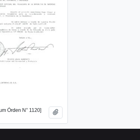
m Órden N° 1120]
Añadir al portapapeles