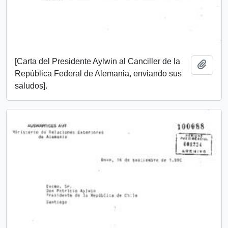
[Carta del Presidente Aylwin al Canciller de la
Añadi
República Federal de Alemania, enviando sus
saludos].