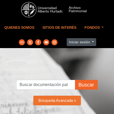
Skip to main content
QUIENES SOMOS
SITIOS DE INTERÉS
FONDOS
Iniciar sesión
Buscar
Búsqueda Avanzada »