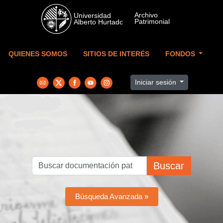
Skip to main content
QUIENES SOMOS
SITIOS DE INTERÉS
FONDOS
Iniciar sesión
Buscar
Búsqueda Avanzada »