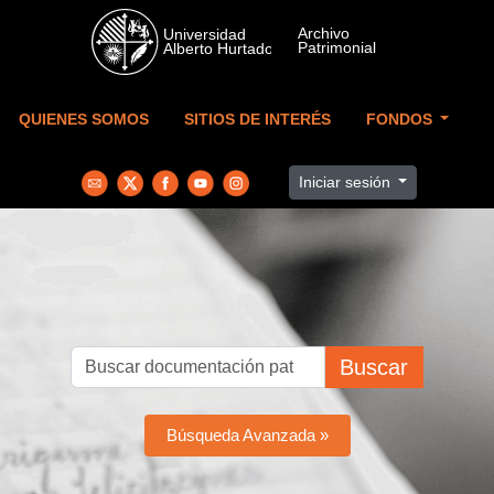
Skip to main content
QUIENES SOMOS
SITIOS DE INTERÉS
FONDOS
Iniciar sesión
Buscar
Búsqueda Avanzada »