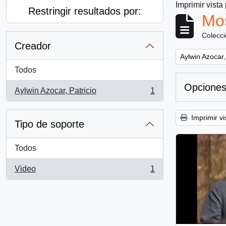
Imprimir vista
Restringir resultados por:
Mos
Colecc
Creador
Remove filter:
Aylwin Azocar,
Todos
Opciones
Aylwin Azocar, Patricio
1
, 1 resultados
Imprimir vi
Tipo de soporte
Todos
Video
1
, 1 resultados