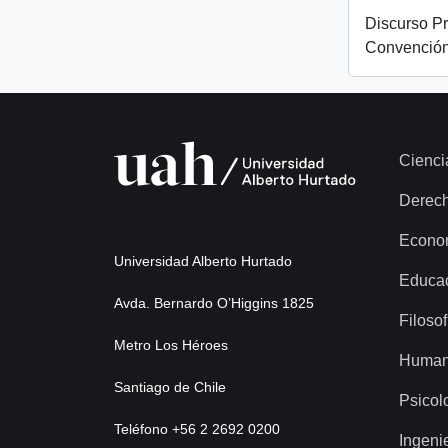
Discurso Pr
Convención
Cienci
Derec
Econo
Universidad Alberto Hurtado
Educa
Avda. Bernardo O’Higgins 1825
Filosof
Metro Los Héroes
Human
Santiago de Chile
Psicol
Teléfono +56 2 2692 0200
Ingeni