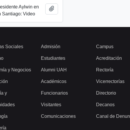
esidente Aylwin en
Añadir al portapapeles
 Santiago: Video
as Sociales
Admisión
Campus
ho
Estudiantes
Acreditación
mía y Negocios
Alumni UAH
Rectoría
ción
Académicos
Vicerrectorías
ía y
Funcionarios
Directorio
idades
Visitantes
Decanos
ogía
Comunicaciones
Canal de Denun
ería