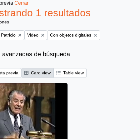
 previa
Cerrar
trando 1 resultados
iones
Remove filter:
Remove filter:
 Patricio
Video
Con objetos digitales
 avanzadas de búsqueda
sta previa
Card view
Table view