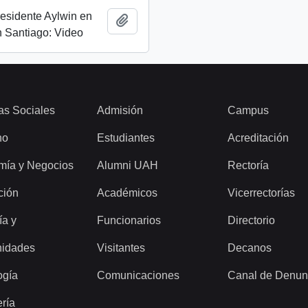
esidente Aylwin en
Añadir al portapapeles
 Santiago: Video
as Sociales
Admisión
Campus
ho
Estudiantes
Acreditación
mía y Negocios
Alumni UAH
Rectoría
ción
Académicos
Vicerrectorías
ía y
Funcionarios
Directorio
idades
Visitantes
Decanos
ogía
Comunicaciones
Canal de Denun
ería