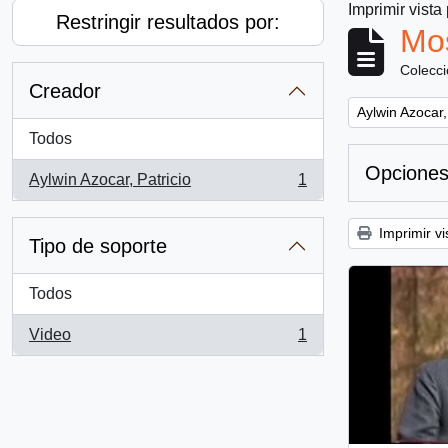
Imprimir vista
Restringir resultados por:
Mos
Colecc
Creador
Remove filter:
Aylwin Azocar,
Todos
Opciones
Aylwin Azocar, Patricio
1
, 1 resultados
Imprimir vi
Tipo de soporte
Todos
Video
1
, 1 resultados