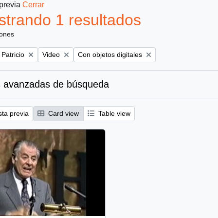
 previa
Cerrar
trando 1 resultados
iones
Remove filter:
Remove filter:
 Patricio
Video
Con objetos digitales
 avanzadas de búsqueda
sta previa
Card view
Table view