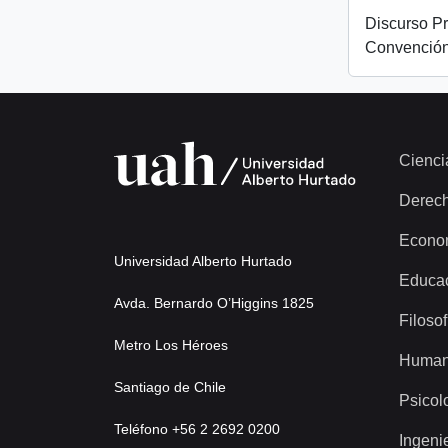
Discurso Pr
Convención
Cienci
Derec
Econo
Universidad Alberto Hurtado
Educa
Avda. Bernardo O’Higgins 1825
Filosof
Metro Los Héroes
Human
Santiago de Chile
Psicol
Teléfono +56 2 2692 0200
Ingeni